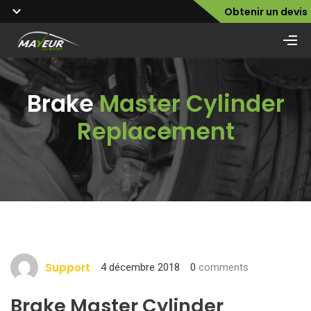
Obtenir un devis
Brake
Master Cylinder
Replacement
Support
4 décembre 2018
0
comments
Brake Master Cylinder